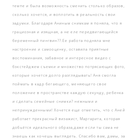
темпе и была возможность сменить столько образов,
сколько хочется, и воплотить в реальность свои
задумки. Благодаря Аниным снимкам я поняла, что я
грациозная и изящная, а не еле передвигающийся
беременный пингвин??.Ее работа подняла мне
настроение и самооценку, оставила приятные
воспоминания, забавное и интересное видео с
бэкстейджем съемки и множество потрясающих фото,
которые хочется долго разглядывать! Аня смогла
поймать в кадр бегающего, меняющего свое
положение в пространстве каждую секунду, ребенка
и сделать семейные снимки? нежными и
непринужденными! Хочется еще отметить, что с Аней
работает прекрасный визажист, Маргарита, которая
добьётся идеального образа,даже если ты сама не
знаешь как хочешь выглядеть. Спасибо вам, дамы, за