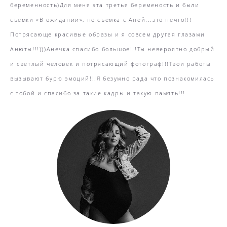
беременность)Для меня эта третья беременость и были
съемки «В ожидании», но съемка с Аней...это нечто!!!
Потрясающе красивые образы и я совсем другая глазами
Анюты!!!)))Анечка спасибо большое!!!Ты невероятно добрый
и светлый человек и потрясающий фотограф!!!Твои работы
вызывают бурю эмоций!!!Я безумно рада что познакомилась
с тобой и спасибо за такие кадры и такую память!!!