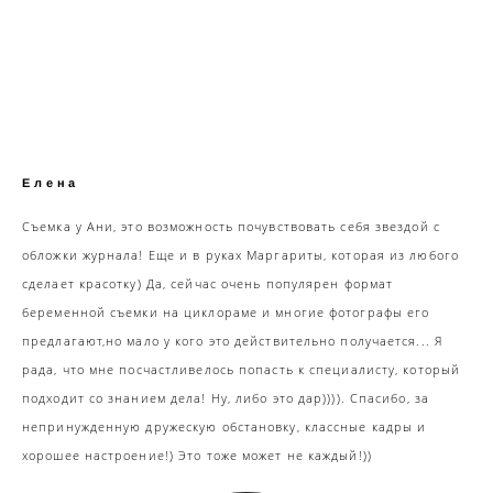
Елена
Съемка у Ани, это возможность почувствовать себя звездой с
обложки журнала! Еще и в руках Маргариты, которая из любого
сделает красотку) Да, сейчас очень популярен формат
беременной съемки на циклораме и многие фотографы его
предлагают,но мало у кого это действительно получается... Я
рада, что мне посчастливелось попасть к специалисту, который
подходит со знанием дела! Ну, либо это дар)))). Спасибо, за
непринужденную дружескую обстановку, классные кадры и
хорошее настроение!) Это тоже может не каждый!))