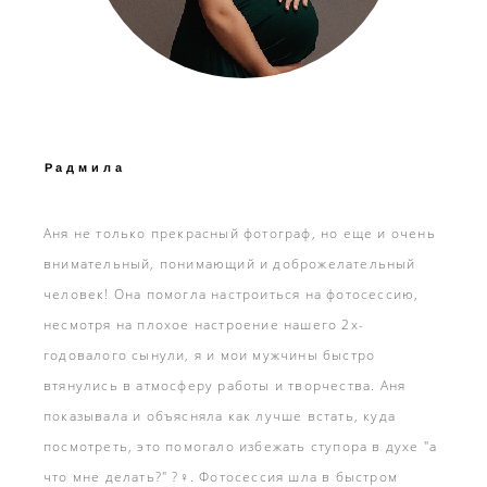
Радмила
Аня не только прекрасный фотограф, но еще и очень
внимательный, понимающий и доброжелательный
человек! Она помогла настроиться на фотосессию,
несмотря на плохое настроение нашего 2х-
годовалого сынули, я и мои мужчины быстро
втянулись в атмосферу работы и творчества. Аня
показывала и объясняла как лучше встать, куда
посмотреть, это помогало избежать ступора в духе "а
что мне делать?" ?‍♀️. Фотосессия шла в быстром