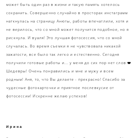
может быть один раз в жизни и такую память хотелось
сохранить. Совершенно случайно в просторах инстаграмм
наткнулась на страницу Анюты, работы впечатлили, хотя и
не верилось, что со мной может получится подобное, но я
рискнула. И вуаля! Это лучшая фотосессия, что со мной
случалась. Во время съемки я не чувствовала никакой
зажатости, все было так легко и естественно. Сегодня
получили готовые работы и... у меня до сих пор нет слов ❤️
Шедевры! Очень понравились и мне и мужу и всем
родным! Аня, то, что Вы делаете - прекрасно! Спасибо за
чудесные фотокарточки и приятное послевкусие от
фотосессии! Искренне желаю успехов!
Ирина