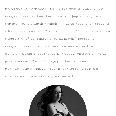
НА ОБЛОЖКУ ЖУРНАЛА? Именно так хочется сказать про
каждый снимок ?? Ани. Анюта фотографирует силуэты и
беременность с самой лучшей или даже идеальной стороны!
? Минимализм в стиле Vogue - её конёк! ?? Наша совместная
съемка с Аней оставила непередаваемый восторг от
каждого снимка. ? А ещё отличительная черта Ани -
фантастическая оперативность! ? Сразу чувствуется, когда
работа в кайф. Очень благодарна Ане, что она воплотила
мои идеи с доски визуализации ???? когда-то давно я
мечтала именно о таких крутых кадрах!