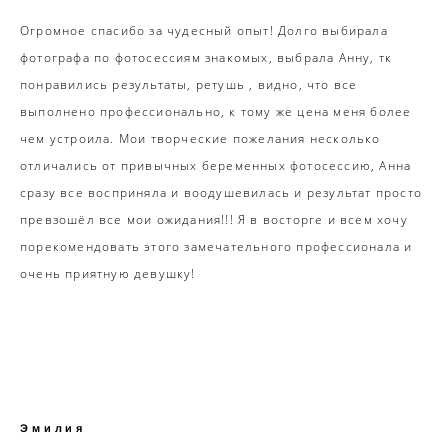
Огромное спасибо за чудесный опыт! Долго выбирала
фотографа по фотосессиям знакомых, выбрала Анну, тк
понравились результаты, ретушь , видно, что все
выполнено профессионально, к тому же цена меня более
чем устроила. Мои творческие пожелания несколько
отличались от привычных беременных фотосессию, Анна
сразу все восприняла и воодушевилась и результат просто
превзошёл все мои ожидания!!! Я в восторге и всем хочу
порекомендовать этого замечательного профессионала и
очень приятную девушку!
Эмилия