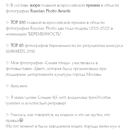
✨
В составе
жюри
главной всероссийской
премии
в области
фотографии
Russian Photo Award
s
✨
TOP 100
главной всероссийской премии в области
фотографии Russian Photo два года подряд (2021-2022) в
номинации "БЕРЕМЕННОСТЬ"
⠀
✨
TOP 50
фотографов беременности по результатам конкурса
35AWARDS 2018
⠀
✨ Моя фотография «Синяя птица» участвовала в
фотовыставке «Цвет», которая была организована при
поддержке департамента культуры города Москвы.
⠀
✨ Замужем
⠀
✨ Я мама (дочке Соньке 9,5 лет), владелица трех)))собак
(уиппет и золотистый ретривер)
⠀
✨ Училась, как говорится, на кошках и это не шутка, это
правда😁
(На тот момент я была заводчиком кошек породы мейн-кун и