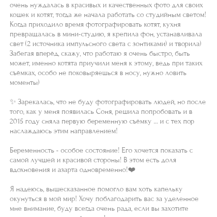
очень нуждалась в красивых и качественных фото для своих
кошек и котят, тогда же начала работать со студийным светом!
Когда приходило время фотографировать котят, кухня
превращалась в мини-студию, я крепила фон, устанавливала
свет (2 источника импульсного света с зонтиками) и творила)
Забегая вперёд, скажу, что работаю я очень быстро, быть
может, именно котята приучили меня к этому, ведь при таких
съёмках, особо не поковыряешься в носу, нужно ловить
моменты)
⠀
✨ Зарекалась, что не буду фотографировать людей, но после
того, как у меня появилась Соня, решила попробовать и в
2015 году сняла первую беременную съёмку ... и с тех пор
наслаждаюсь этим направлением!
⠀
Беременность - особое состояние! Его хочется показать с
самой лучшей и красивой стороны! В этом есть доля
вдохновения и азарта одновременно!❤️
Я надеюсь, вышесказанное помогло вам хоть капельку
окунуться в мой мир! Хочу поблагодарить вас за уделенное
мне внимание, буду всегда очень рада, если вы захотите