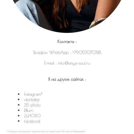
Контакты :
Телефон, WhatsApp : +79057070748
E-mail : info@anya-soul.ru
Я на других сайтах :
Instagram
*
vkontakte
35 photo
DBurn
ДИСФО
facebook
* Instagram организация запрещенная на территории Российской Федерации